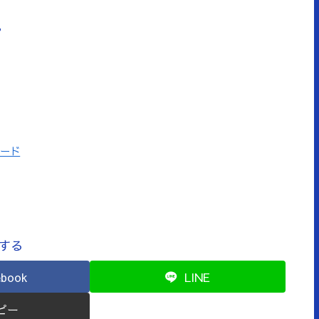
。
ロード
する
ebook
LINE
ピー