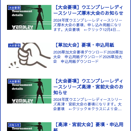
【大会要項】ウエンブレーレディ
大会要項
ースシリーズ厚木大会のお知らせ
2024年度ウエンブレーレディースシリー
ズ厚木大会の要項、申し込み用紙になり
ます。大会要項 ←クリック12月4日
（水）荻野運動公園体育館にてレディー
スシリーズを行います。5回目最後の大会
になります。皆...
【草加大会】要項・申込用紙
大会要項
2026草加大会要項ダウンロード2026草加
大会 申込用紙ダウンロード2026草加大
会 申込用紙ダウンロード
【大会要項】ウエンブレーレディ
大会要項
ースシリーズ高津・宮前大会のお
知らせ
2024年度ウエンブレーレディースシリー
ズ高津・宮前大会の要項になります。大
会要項 ←クリック※クラスにより会場
と日程が異なります。日時：2024年5月
20日(月)高津スポーツセンター 2部・シ
ニアの...
【高津・宮前大会】要項・申込用
お知らせ
紙