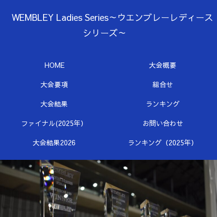
WEMBLEY Ladies Series～ウエンブレーレディース
シリーズ～
HOME
大会概要
大会要項
組合せ
大会結果
ランキング
ファイナル(2025年）
お問い合わせ
大会結果2026
ランキング（2025年）