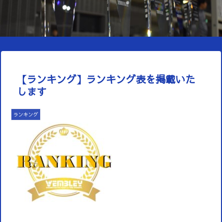
【ランキング】ランキング表を掲載いた
します
ランキング