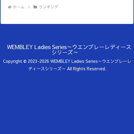
ホーム
ランキング
WEMBLEY Ladies Series～ウエンブレーレディース
シリーズ～
Copyright © 2023-2026 WEMBLEY Ladies Series～ウエンブレーレ
ディースシリーズ～ All Rights Reserved.