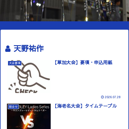
天野祐作
【草加大会】要項・申込用紙
大会要項
2026.07.28
【海老名大会】タイムテーブル
組合せ