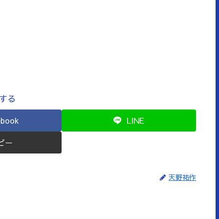
する
ebook
LINE
ピー
天野祐作