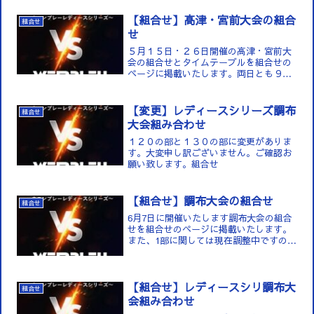
【組合せ】高津・宮前大会の組合
組合せ
せ
５月１５日・２６日開催の高津・宮前大
会の組合せとタイムテーブルを組合せの
ページに掲載いたします。両日とも９時
開場となっておりますのでよろしくお願
いいたします。※要項の注意事項にも掲
載しておりますが。高...
【変更】レディースシリーズ調布
組合せ
大会組み合わせ
１２０の部と１３０の部に変更がありま
す。大変申し訳ございません。ご確認お
願い致します。組合せ
【組合せ】調布大会の組合せ
組合せ
6月7日に開催いたします調布大会の組合
せを組合せのページに掲載いたします。
また、1部に関しては現在調整中ですので
お待ちください。タイムテーブルも追っ
てご連絡いたします。組合せ
【組合せ】レディースシリ調布大
組合せ
会組み合わせ