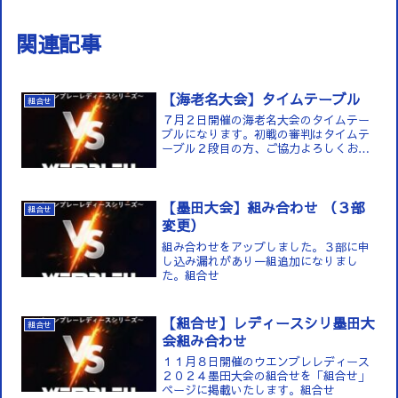
関連記事
【海老名大会】タイムテーブル
組合せ
７月２日開催の海老名大会のタイムテー
ブルになります。初戦の審判はタイムテ
ーブル２段目の方、ご協力よろしくお願
いいたします。海老名大会は基本コート
固定で進行します。３部グループは１～
４コートで２部グルー...
【墨田大会】組み合わせ （３部
組合せ
変更）
組み合わせをアップしました。３部に申
し込み漏れがあり一組追加になりまし
た。組合せ
【組合せ】レディースシリ墨田大
組合せ
会組み合わせ
１１月８日開催のウエンブレレディース
２０２４墨田大会の組合せを「組合せ」
ページに掲載いたします。組合せ